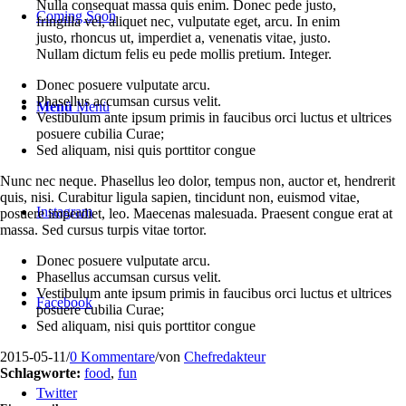
Nulla consequat massa quis enim. Donec pede justo,
Coming Soon
fringilla vel, aliquet nec, vulputate eget, arcu. In enim
justo, rhoncus ut, imperdiet a, venenatis vitae, justo.
Nullam dictum felis eu pede mollis pretium. Integer.
Donec posuere vulputate arcu.
Phasellus accumsan cursus velit.
Menü
Menü
Vestibulum ante ipsum primis in faucibus orci luctus et ultrices
posuere cubilia Curae;
Sed aliquam, nisi quis porttitor congue
Nunc nec neque. Phasellus leo dolor, tempus non, auctor et, hendrerit
quis, nisi. Curabitur ligula sapien, tincidunt non, euismod vitae,
Instagram
posuere imperdiet, leo. Maecenas malesuada. Praesent congue erat at
massa. Sed cursus turpis vitae tortor.
Donec posuere vulputate arcu.
Phasellus accumsan cursus velit.
Vestibulum ante ipsum primis in faucibus orci luctus et ultrices
Facebook
posuere cubilia Curae;
Sed aliquam, nisi quis porttitor congue
2015-05-11
/
0 Kommentare
/
von
Chefredakteur
Schlagworte:
food
,
fun
Twitter