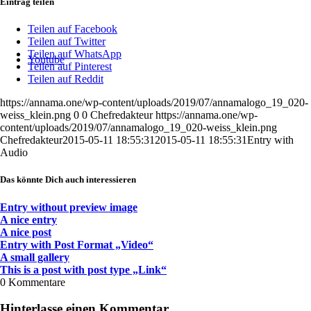
Eintrag teilen
Teilen auf Facebook
Teilen auf Twitter
Teilen auf WhatsApp
Youtube
Teilen auf Pinterest
Teilen auf Reddit
https://annama.one/wp-content/uploads/2019/07/annamalogo_19_020-
weiss_klein.png
0
0
Chefredakteur
https://annama.one/wp-
content/uploads/2019/07/annamalogo_19_020-weiss_klein.png
Chefredakteur
2015-05-11 18:55:31
2015-05-11 18:55:31
Entry with
Audio
Das könnte Dich auch interessieren
Entry without preview image
A nice entry
A nice post
Entry with Post Format „Video“
A small gallery
This is a post with post type „Link“
0
Kommentare
Hinterlasse einen Kommentar